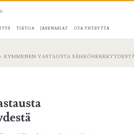
tö
STYS
TIETOA
JÄSENASIAT
OTA YHTEYTTÄ
>
KYMMENEN VASTAUSTA SÄHKÖHERKKYYDEST
stausta
destä