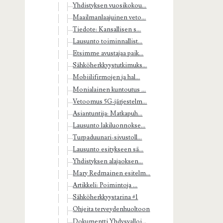
Yhdistyksen vuosikokou...
Maailmanlaajuinen veto...
Tiedote: Kansallisen s...
Lausunto toiminnallist...
Etsimme avustajaa paik...
Sähköherkkyystutkimuks...
Mobiilifirmojen ja hal...
Monialainen kuntoutus ...
Vetoomus 5G-järjestelm...
Asiantuntija: Matkapuh...
Lausunto lakiluonnokse...
Turpaduunari-sivustoll...
Lausunto esitykseen sä...
Yhdistyksen alajaoksen...
Mary Redmainen esitelm...
Artikkeli: Poimintoja ...
Sähköherkkyystarina #1
Ohjeita terveydenhuoltoon
Dokumentti Yhdysvalloi...