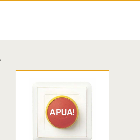
Ä
Ensisijainen
sivuvalikko