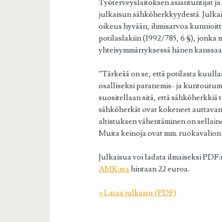
Työterveyslaitoksen asiantuntijat ja
julkaisun sähköherkkyydestä. Julka
oikeus hyvään, ihmisarvoa kunnioitta
potilaslakiin (1992/785, 6 §), jonka
yhteisymmärryksessä hänen kanssaa
”Tärkeää on se, että potilasta kuull
osalliseksi paranemis- ja kuntoutum
suositellaan sitä, että sähköherkkiä
sähköherkät ovat kokeneet auttavan o
altistuksen vähentäminen on sellain
Muita keinoja ovat mm. ruokavalion 
Julkaisua voi ladata ilmaiseksi PDF:n
AMK:sta
hintaan 22 euroa.
» Lataa julkaisu (PDF)