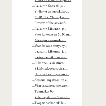
Tiedote sähköherkkyydestä
Lausunto Sosiaali- ja ...
Yhdistyksen vuosikokou...
*SIIRTYY: Yhdistyksen ...
Review of the scientif...
Lausunto Liikenne- ja ...
Vuosikokouksen 2020 ma...
Allekirjoita suomalais...
Vuosikokous siirtyy sy...
Lausunto Liikenne- ja ...
Saatekirje tutkimuksee...
Liikenne- ja viestintä...
Sähköherkkien sosiaali...
Dariusz Leszczynskin v...
Katsaus langattomien v...
5G:n vastainen mieleno...
Teemailta: 5G
Videotapahtuma 5G-verk...
Työpaja sähköherkille ...