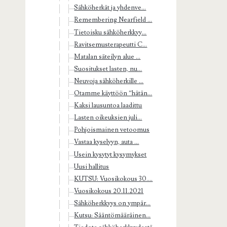
Sähköherkät ja yhdenve...
Remembering Nearfield ...
Tietoisku sähköherkkyy...
Ravitsemusterapeutti C...
Matalan säteilyn alue ...
Suositukset lasten, nu...
Neuvoja sähköherkille ...
Otamme käyttöön ”hätän...
Kaksi lausuntoa laadittu
Lasten oikeuksien juli...
Pohjoismainen vetoomus
Vastaa kyselyyn, auta ...
Usein kysytyt kysymykset
Uusi hallitus
KUTSU: Vuosikokous 30....
Vuosikokous 20.11.2021
Sähköherkkyys on ympär...
Kutsu: Sääntömääräinen...