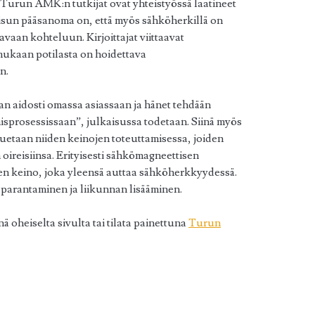
 Turun AMK:n tutkijat ovat yhteistyössä laatineet
isun pääsanoma on, että myös sähköherkillä on
vaan kohteluun. Kirjoittajat viittaavat
 mukaan potilasta on hoidettava
n.
aan aidosti omassa asiassaan ja hänet tehdään
isprosessissaan”, julkaisussa todetaan. Siinä myös
 tuetaan niiden keinojen toteuttamisessa, joiden
ireisiinsa. Erityisesti sähkömagneettisen
en keino, joka yleensä auttaa sähköherkkyydessä.
parantaminen ja liikunnan lisääminen.
ä oheiselta sivulta tai tilata painettuna
Turun