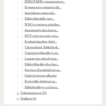
EUROPAEM-organisaation...
Kymmenen vastausta säh...
Australiassa uutisoida...
Sähköyliherkille tarjo...
WHO:n entinen pääsihte...
Asiantuntijoiden kanna...
MTV:n hyvinvointi-sivu...
Keskustelupalsta yhdis...
Talouselämä: Sähköherk...
Ympäristöyliherkkyys m...
Langatonta teknologiaa...
Sähköyliherkkyyden huo...
Suomen Kuvalehdessä as...
Uudet kotisivut julkaistu
Kotivinkki-lehdessä as...
Sähköherkkyys on kasva...
Tutkimustietoa (31)
Vinkkejä (4)