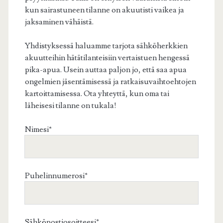
kun sairastuneen tilanne on akuutisti vaikea ja
jaksaminen vähäistä.
Yhdistyksessä haluamme tarjota sähköherkkien
akuutteihin hätätilanteisiin vertaistuen hengessä
pika-apua. Usein auttaa paljon jo, että saa apua
ongelmien jäsentämisessä ja ratkaisuvaihtoehtojen
kartoittamisessa. Ota yhteyttä, kun oma tai
läheisesi tilanne on tukala!
Nimesi*
Puhelinnumerosi*
Sähköpostiosoitteesi*