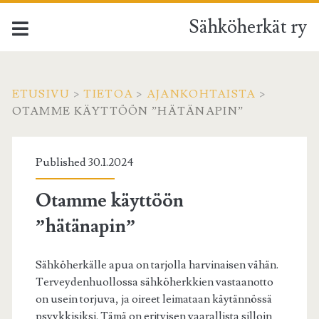
Sähköherkät ry
ETUSIVU
>
TIETOA
>
AJANKOHTAISTA
>
OTAMME KÄYTTÖÖN ”HÄTÄNAPIN”
Published 30.1.2024
Otamme käyttöön
”hätänapin”
Sähköherkälle apua on tarjolla harvinaisen vähän.
Terveydenhuollossa sähköherkkien vastaanotto
on usein torjuva, ja oireet leimataan käytännössä
psyykkisiksi. Tämä on erityisen vaarallista silloin