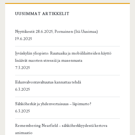
UUSIMMAT ARTIKKELIT
Nyyttikestit 28.6.2025, Pornainen (Itä-Uusimaa)
19.6.2025
Jyväskylän yliopisto: Ruutuaika ja mobiililaitteiden käyttö
lisäävät nuorten stressiä ja masennusta
7.3.2025
Edunvalvontavaltuutus kannattaa tehdä
6.3.2025
Sähköherkät ja yhdenvertaisuus – läpimurto?
6.3.2025
Remembering Nearfield – sähköherkkyydestä kertova
animaatio