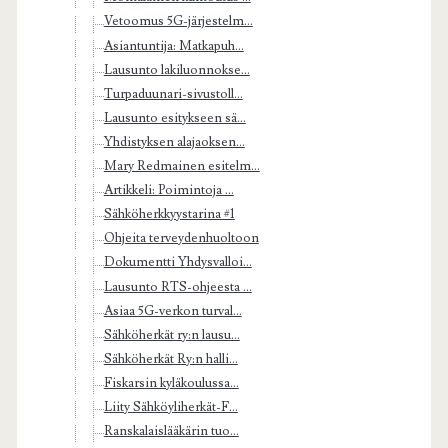
Vetoomus 5G-järjestelm...
Asiantuntija: Matkapuh...
Lausunto lakiluonnokse...
Turpaduunari-sivustoll...
Lausunto esitykseen sä...
Yhdistyksen alajaoksen...
Mary Redmainen esitelm...
Artikkeli: Poimintoja ...
Sähköherkkyystarina #1
Ohjeita terveydenhuoltoon
Dokumentti Yhdysvalloi...
Lausunto RTS-ohjeesta ...
Asiaa 5G-verkon turval...
Sähköherkät ry:n lausu...
Sähköherkät Ry:n halli...
Fiskarsin kyläkoulussa...
Liity Sähköyliherkät-F...
Ranskalaislääkärin tuo...