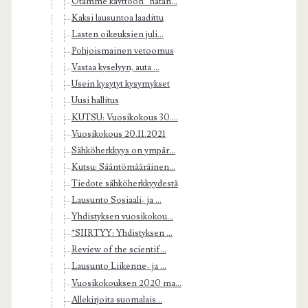
Otamme käyttöön ”hätän...
Kaksi lausuntoa laadittu
Lasten oikeuksien juli...
Pohjoismainen vetoomus
Vastaa kyselyyn, auta ...
Usein kysytyt kysymykset
Uusi hallitus
KUTSU: Vuosikokous 30....
Vuosikokous 20.11.2021
Sähköherkkyys on ympär...
Kutsu: Sääntömääräinen...
Tiedote sähköherkkyydestä
Lausunto Sosiaali- ja ...
Yhdistyksen vuosikokou...
*SIIRTYY: Yhdistyksen ...
Review of the scientif...
Lausunto Liikenne- ja ...
Vuosikokouksen 2020 ma...
Allekirjoita suomalais...