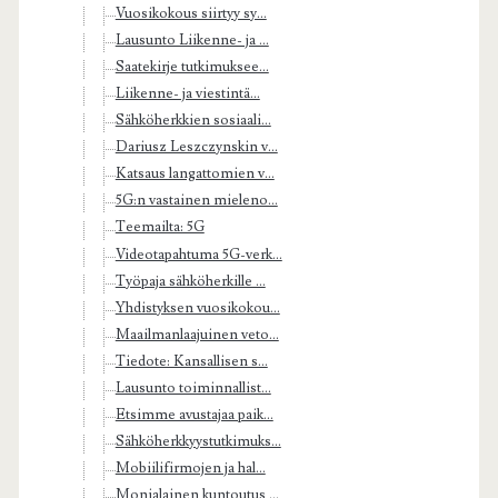
Vuosikokous siirtyy sy...
Lausunto Liikenne- ja ...
Saatekirje tutkimuksee...
Liikenne- ja viestintä...
Sähköherkkien sosiaali...
Dariusz Leszczynskin v...
Katsaus langattomien v...
5G:n vastainen mieleno...
Teemailta: 5G
Videotapahtuma 5G-verk...
Työpaja sähköherkille ...
Yhdistyksen vuosikokou...
Maailmanlaajuinen veto...
Tiedote: Kansallisen s...
Lausunto toiminnallist...
Etsimme avustajaa paik...
Sähköherkkyystutkimuks...
Mobiilifirmojen ja hal...
Monialainen kuntoutus ...