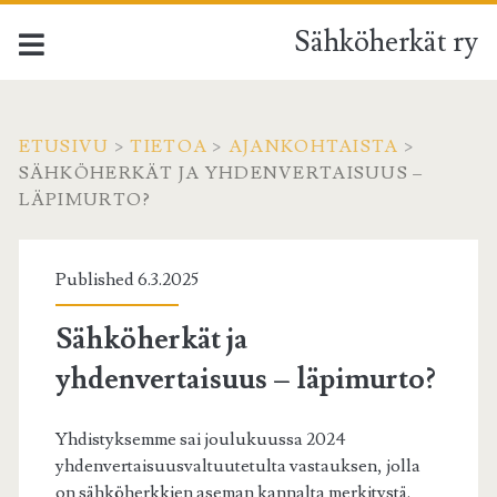
Sähköherkät ry
ETUSIVU
>
TIETOA
>
AJANKOHTAISTA
>
SÄHKÖHERKÄT JA YHDENVERTAISUUS –
LÄPIMURTO?
Published 6.3.2025
Sähköherkät ja
yhdenvertaisuus – läpimurto?
Yhdistyksemme sai joulukuussa 2024
yhdenvertaisuusvaltuutetulta vastauksen, jolla
on sähköherkkien aseman kannalta merkitystä.