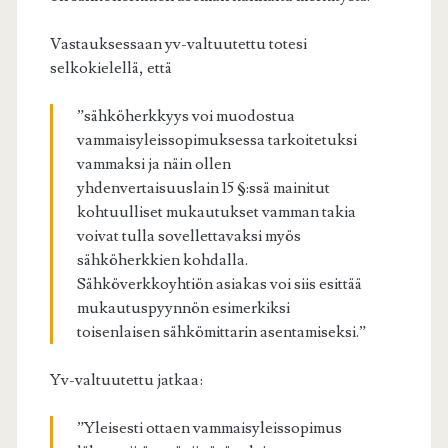
Vastauksessaan yv-valtuutettu totesi
selkokielellä, että
”sähköherkkyys voi muodostua
vammaisyleissopimuksessa tarkoitetuksi
vammaksi ja näin ollen
yhdenvertaisuuslain 15 §:ssä mainitut
kohtuulliset mukautukset vamman takia
voivat tulla sovellettavaksi myös
sähköherkkien kohdalla.
Sähköverkkoyhtiön asiakas voi siis esittää
mukautuspyynnön esimerkiksi
toisenlaisen sähkömittarin asentamiseksi.”
Yv-valtuutettu jatkaa:
”Yleisesti ottaen vammaisyleissopimus