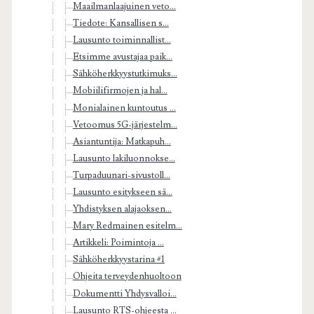
Maailmanlaajuinen veto...
Tiedote: Kansallisen s...
Lausunto toiminnallist...
Etsimme avustajaa paik...
Sähköherkkyystutkimuks...
Mobiilifirmojen ja hal...
Monialainen kuntoutus ...
Vetoomus 5G-järjestelm...
Asiantuntija: Matkapuh...
Lausunto lakiluonnokse...
Turpaduunari-sivustoll...
Lausunto esitykseen sä...
Yhdistyksen alajaoksen...
Mary Redmainen esitelm...
Artikkeli: Poimintoja ...
Sähköherkkyystarina #1
Ohjeita terveydenhuoltoon
Dokumentti Yhdysvalloi...
Lausunto RTS-ohjeesta ...