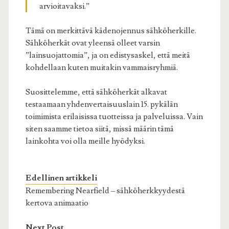
arvioitavaksi.”
Tämä on merkittävä kädenojennus sähköherkille.
Sähköherkät ovat yleensä olleet varsin
”lainsuojattomia”, ja on edistysaskel, että meitä
kohdellaan kuten muitakin vammaisryhmiä.
Suosittelemme, että sähköherkät alkavat
testaamaan yhdenvertaisuuslain 15. pykälän
toimimista erilaisissa tuotteissa ja palveluissa. Vain
siten saamme tietoa siitä, missä määrin tämä
lainkohta voi olla meille hyödyksi.
Edellinen artikkeli
Remembering Nearfield – sähköherkkyydestä
kertova animaatio
Next Post