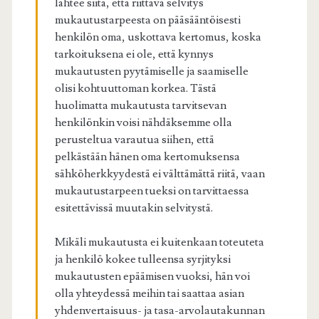
lähtee siitä, että riittävä selvitys
mukautustarpeesta on pääsääntöisesti
henkilön oma, uskottava kertomus, koska
tarkoituksena ei ole, että kynnys
mukautusten pyytämiselle ja saamiselle
olisi kohtuuttoman korkea. Tästä
huolimatta mukautusta tarvitsevan
henkilönkin voisi nähdäksemme olla
perusteltua varautua siihen, että
pelkästään hänen oma kertomuksensa
sähköherkkyydestä ei välttämättä riitä, vaan
mukautustarpeen tueksi on tarvittaessa
esitettävissä muutakin selvitystä.
Mikäli mukautusta ei kuitenkaan toteuteta
ja henkilö kokee tulleensa syrjityksi
mukautusten epäämisen vuoksi, hän voi
olla yhteydessä meihin tai saattaa asian
yhdenvertaisuus- ja tasa-arvolautakunnan