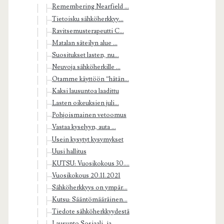
Remembering Nearfield ...
Tietoisku sähköherkkyy...
Ravitsemusterapeutti C...
Matalan säteilyn alue ...
Suositukset lasten, nu...
Neuvoja sähköherkille ...
Otamme käyttöön ”hätän...
Kaksi lausuntoa laadittu
Lasten oikeuksien juli...
Pohjoismainen vetoomus
Vastaa kyselyyn, auta ...
Usein kysytyt kysymykset
Uusi hallitus
KUTSU: Vuosikokous 30....
Vuosikokous 20.11.2021
Sähköherkkyys on ympär...
Kutsu: Sääntömääräinen...
Tiedote sähköherkkyydestä
Lausunto Sosiaali- ja ...