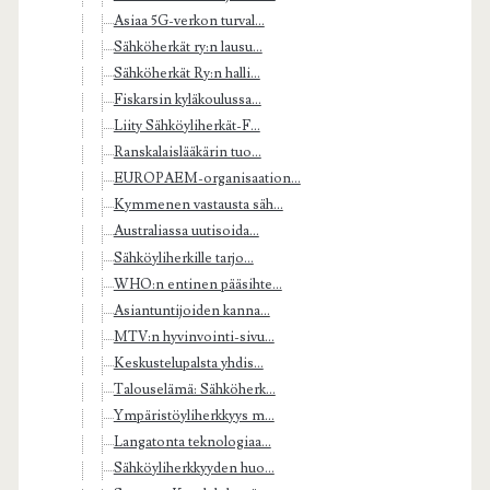
Asiaa 5G-verkon turval...
Sähköherkät ry:n lausu...
Sähköherkät Ry:n halli...
Fiskarsin kyläkoulussa...
Liity Sähköyliherkät-F...
Ranskalaislääkärin tuo...
EUROPAEM-organisaation...
Kymmenen vastausta säh...
Australiassa uutisoida...
Sähköyliherkille tarjo...
WHO:n entinen pääsihte...
Asiantuntijoiden kanna...
MTV:n hyvinvointi-sivu...
Keskustelupalsta yhdis...
Talouselämä: Sähköherk...
Ympäristöyliherkkyys m...
Langatonta teknologiaa...
Sähköyliherkkyyden huo...