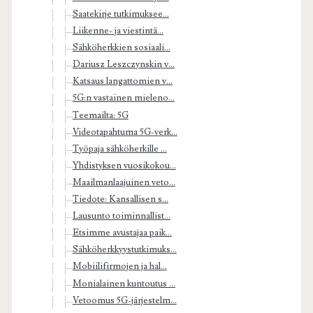
Saatekirje tutkimuksee...
Liikenne- ja viestintä...
Sähköherkkien sosiaali...
Dariusz Leszczynskin v...
Katsaus langattomien v...
5G:n vastainen mieleno...
Teemailta: 5G
Videotapahtuma 5G-verk...
Työpaja sähköherkille ...
Yhdistyksen vuosikokou...
Maailmanlaajuinen veto...
Tiedote: Kansallisen s...
Lausunto toiminnallist...
Etsimme avustajaa paik...
Sähköherkkyystutkimuks...
Mobiilifirmojen ja hal...
Monialainen kuntoutus ...
Vetoomus 5G-järjestelm...