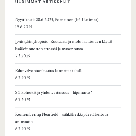
UUSIMMAT ARTIKKELIT
Nyyttikestit 28.6.2025, Pornainen (Itä-Uusimaa)
19.6.2025
Jyväskylän yliopisto: Ruutuaika ja mobiililaitteiden käyttö
lisäävät nuorten stressiä ja masennusta
7.3.2025
Edunvalvontavaltuutus kannattaa tehdä
6.3.2025
Sähköherkät ja yhdenvertaisuus – läpimurto?
6.3.2025
Remembering Nearfield – sähköherkkyydestä kertova
animaatio
6.3.2025