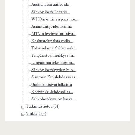
Australiassa uutisoida...
Sähköyliherkille tarjo...
WHO:n entinen pääsihte...
Asiantuntijoiden kanna...
MTV:n hyvinvointi-sivu...
Keskustelupalsta yhdis...
Talouselämä: Sähköherk...
Ympäristöyliherkkyys m...
Langatonta teknologiaa...
Sähköyliherkkyyden huo...
Suomen Kuvalehdessä as...
Uudet kotisivut julkaistu
Kotivinkki-lehdessä as...
Sähköherkkyys on kasva...
Tutkimustietoa (31)
Vinkkejä (4)