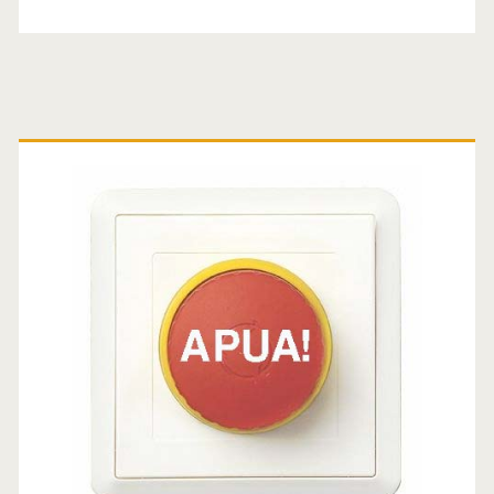
Ensisijainen
sivuvalikko