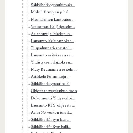
Sähköherkkyystutkimuks...
Mobiilifirmojen ja hal...
Monialainen kuntoutus ...
Vetoomus 5G-järjestelm...
Asiantuntija: Matkapuh...
Lausunto lakiluonnokse...
Turpaduunari-sivustoll...
Lausunto esitykseen sä...
Yhdistyksen alajaoksen...
Mary Redmainen esitelm...
Artikkeli: Poimintoja ...
Sähköherkkyystarina #1
Ohjeita terveydenhuoltoon
Dokumentti Yhdysvalloi...
Lausunto RTS-ohjeesta ...
Asiaa 5G-verkon turval...
Sähköherkät ry:n lausu...
Sähköherkät Ry:n halli...