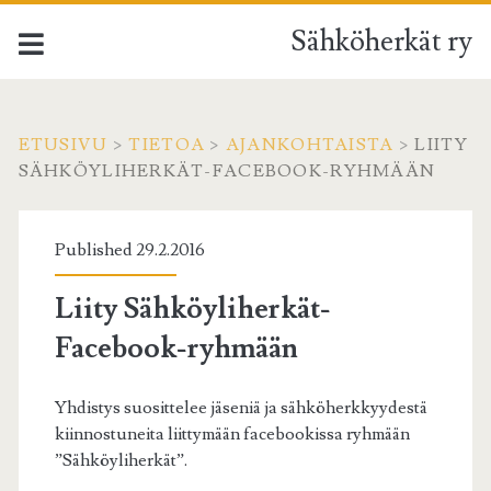
Sähköherkät ry
ETUSIVU
>
TIETOA
>
AJANKOHTAISTA
>
LIITY
SÄHKÖYLIHERKÄT-FACEBOOK-RYHMÄÄN
Published 29.2.2016
Liity Sähköyliherkät-
Facebook-ryhmään
Yhdistys suosittelee jäseniä ja sähköherkkyydestä
kiinnostuneita liittymään facebookissa ryhmään
”Sähköyliherkät”.