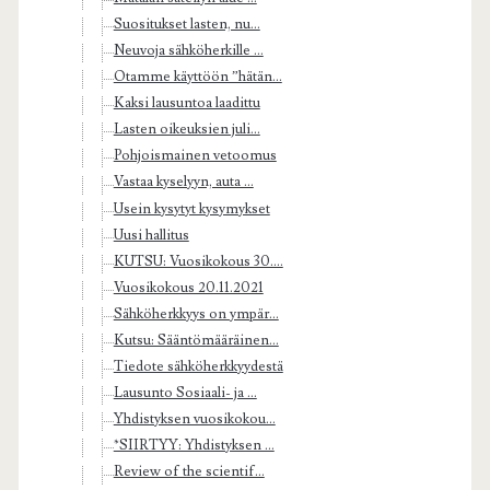
Suositukset lasten, nu...
Neuvoja sähköherkille ...
Otamme käyttöön ”hätän...
Kaksi lausuntoa laadittu
Lasten oikeuksien juli...
Pohjoismainen vetoomus
Vastaa kyselyyn, auta ...
Usein kysytyt kysymykset
Uusi hallitus
KUTSU: Vuosikokous 30....
Vuosikokous 20.11.2021
Sähköherkkyys on ympär...
Kutsu: Sääntömääräinen...
Tiedote sähköherkkyydestä
Lausunto Sosiaali- ja ...
Yhdistyksen vuosikokou...
*SIIRTYY: Yhdistyksen ...
Review of the scientif...