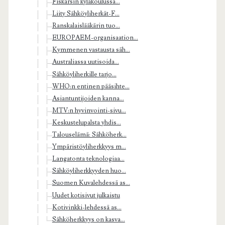
Fiskarsin kyläkoulussa...
Liity Sähköyliherkät-F...
Ranskalaislääkärin tuo...
EUROPAEM-organisaation...
Kymmenen vastausta säh...
Australiassa uutisoida...
Sähköyliherkille tarjo...
WHO:n entinen pääsihte...
Asiantuntijoiden kanna...
MTV:n hyvinvointi-sivu...
Keskustelupalsta yhdis...
Talouselämä: Sähköherk...
Ympäristöyliherkkyys m...
Langatonta teknologiaa...
Sähköyliherkkyyden huo...
Suomen Kuvalehdessä as...
Uudet kotisivut julkaistu
Kotivinkki-lehdessä as...
Sähköherkkyys on kasva...