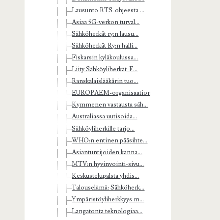
Lausunto RTS-ohjeesta ...
Asiaa 5G-verkon turval...
Sähköherkät ry:n lausu...
Sähköherkät Ry:n halli...
Fiskarsin kyläkoulussa...
Liity Sähköyliherkät-F...
Ranskalaislääkärin tuo...
EUROPAEM-organisaation...
Kymmenen vastausta säh...
Australiassa uutisoida...
Sähköyliherkille tarjo...
WHO:n entinen pääsihte...
Asiantuntijoiden kanna...
MTV:n hyvinvointi-sivu...
Keskustelupalsta yhdis...
Talouselämä: Sähköherk...
Ympäristöyliherkkyys m...
Langatonta teknologiaa...