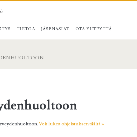
tö
STYS
TIETOA
JÄSENASIAT
OTA YHTEYTTÄ
YDENHUOLTOON
eydenhuoltoon
terveydenhuoltoon.
Voit lukea ohjeistuksen täältä »