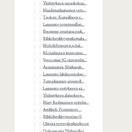
Yhdistyksen vuosikokou...
Maailmanlaajuinen veto...
Tiedote: Kansallisen s...
Lausunto toiminnallist...
Etsimme avustajaa paik...
Sähköherkkyystutkimuks...
Mobiilifirmojen ja hal...
Monialainen kuntoutus ...
Vetoomus 5G-järjestelm...
Asiantuntija: Matkapuh...
Lausunto lakiluonnokse...
Turpaduunari-sivustoll...
Lausunto esitykseen sä...
Yhdistyksen alajaoksen...
Mary Redmainen esitelm...
Artikkeli: Poimintoja ...
Sähköherkkyystarina #1
Ohjeita terveydenhuoltoon
Dokumentti Yhdysvalloi...