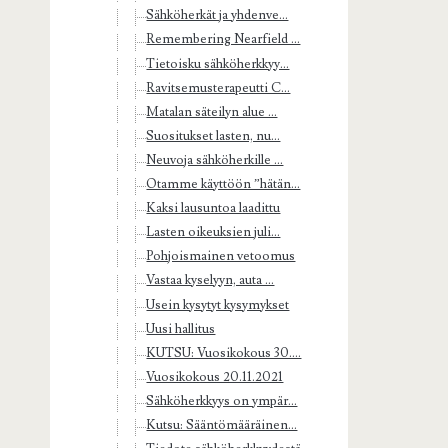
Sähköherkät ja yhdenve...
Remembering Nearfield ...
Tietoisku sähköherkkyy...
Ravitsemusterapeutti C...
Matalan säteilyn alue ...
Suositukset lasten, nu...
Neuvoja sähköherkille ...
Otamme käyttöön ”hätän...
Kaksi lausuntoa laadittu
Lasten oikeuksien juli...
Pohjoismainen vetoomus
Vastaa kyselyyn, auta ...
Usein kysytyt kysymykset
Uusi hallitus
KUTSU: Vuosikokous 30....
Vuosikokous 20.11.2021
Sähköherkkyys on ympär...
Kutsu: Sääntömääräinen...