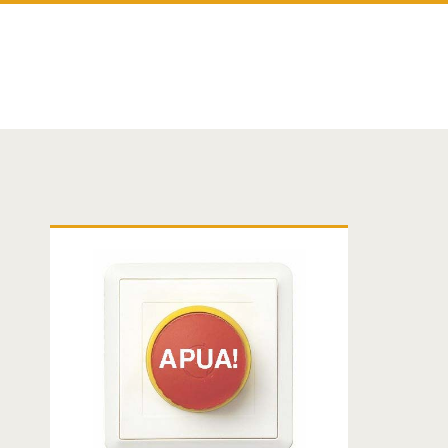
Ensisijainen
sivuvalikko