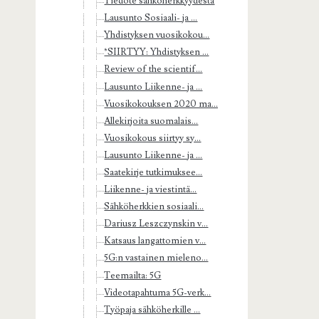
Tiedote sähköherkkyydestä
Lausunto Sosiaali- ja ...
Yhdistyksen vuosikokou...
*SIIRTYY: Yhdistyksen ...
Review of the scientif...
Lausunto Liikenne- ja ...
Vuosikokouksen 2020 ma...
Allekirjoita suomalais...
Vuosikokous siirtyy sy...
Lausunto Liikenne- ja ...
Saatekirje tutkimuksee...
Liikenne- ja viestintä...
Sähköherkkien sosiaali...
Dariusz Leszczynskin v...
Katsaus langattomien v...
5G:n vastainen mieleno...
Teemailta: 5G
Videotapahtuma 5G-verk...
Työpaja sähköherkille ...