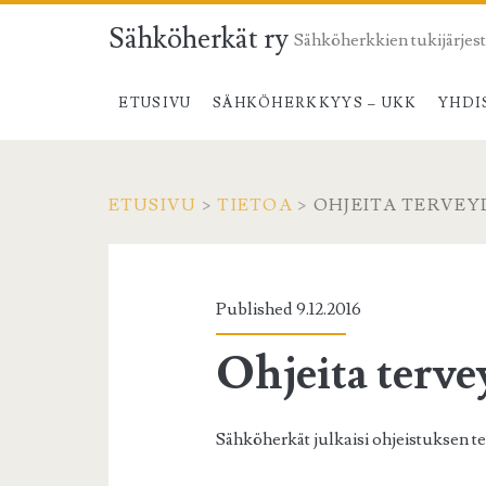
Sähköherkät ry
Sähköherkkien tukijärjes
ETUSIVU
SÄHKÖHERKKYYS – UKK
YHDI
ETUSIVU
>
TIETOA
>
OHJEITA TERVE
Published 9.12.2016
Ohjeita terv
Sähköherkät julkaisi ohjeistuksen 