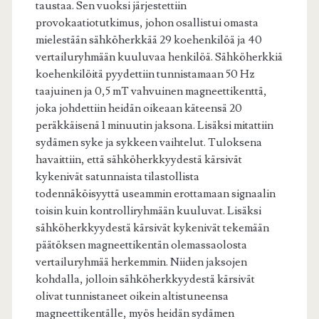
taustaa. Sen vuoksi järjestettiin
provokaatiotutkimus, johon osallistui omasta
mielestään sähköherkkää 29 koehenkilöä ja 40
vertailuryhmään kuuluvaa henkilöä. Sähköherkkiä
koehenkilöitä pyydettiin tunnistamaan 50 Hz
taajuinen ja 0,5 mT vahvuinen magneettikenttä,
joka johdettiin heidän oikeaan käteensä 20
peräkkäisenä 1 minuutin jaksona. Lisäksi mitattiin
sydämen syke ja sykkeen vaihtelut. Tuloksena
havaittiin, että sähköherkkyydestä kärsivät
kykenivät satunnaista tilastollista
todennäköisyyttä useammin erottamaan signaalin
toisin kuin kontrolliryhmään kuuluvat. Lisäksi
sähköherkkyydestä kärsivät kykenivät tekemään
päätöksen magneettikentän olemassaolosta
vertailuryhmää herkemmin. Niiden jaksojen
kohdalla, jolloin sähköherkkyydestä kärsivät
olivat tunnistaneet oikein altistuneensa
magneettikentälle, myös heidän sydämen