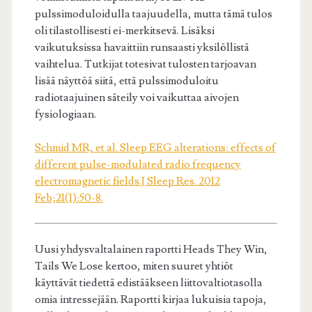
pulssimoduloidulla taajuudella, mutta tämä tulos
oli tilastollisesti ei-merkitsevä. Lisäksi
vaikutuksissa havaittiin runsaasti yksilöllistä
vaihtelua. Tutkijat totesivat tulosten tarjoavan
lisää näyttöä siitä, että pulssimoduloitu
radiotaajuinen säteily voi vaikuttaa aivojen
fysiologiaan.
Schmid MR, et al. Sleep EEG alterations: effects of
different pulse-modulated radio frequency
electromagnetic fields.J Sleep Res. 2012
Feb;21(1):50-8.
Uusi yhdysvaltalainen raportti Heads They Win,
Tails We Lose kertoo, miten suuret yhtiöt
käyttävät tiedettä edistääkseen liittovaltiotasolla
omia intressejään. Raportti kirjaa lukuisia tapoja,