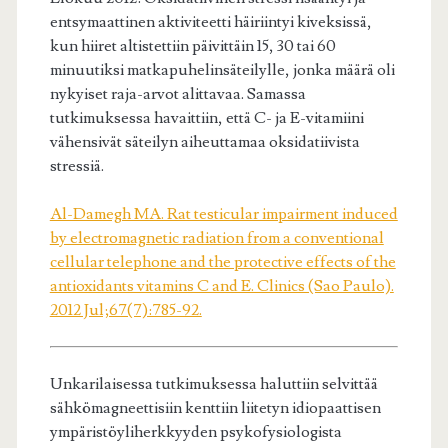
entsymaattinen aktiviteetti häiriintyi kiveksissä,
kun hiiret altistettiin päivittäin 15, 30 tai 60
minuutiksi matkapuhelinsäteilylle, jonka määrä oli
nykyiset raja-arvot alittavaa. Samassa
tutkimuksessa havaittiin, että C- ja E-vitamiini
vähensivät säteilyn aiheuttamaa oksidatiivista
stressiä.
Al-Damegh MA. Rat testicular impairment induced
by electromagnetic radiation from a conventional
cellular telephone and the protective effects of the
antioxidants vitamins C and E. Clinics (Sao Paulo).
2012 Jul;67(7):785-92.
Unkarilaisessa tutkimuksessa haluttiin selvittää
sähkömagneettisiin kenttiin liitetyn idiopaattisen
ympäristöyliherkkyyden psykofysiologista