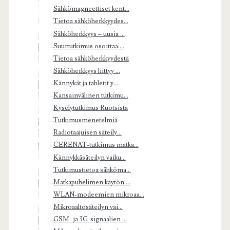
Sähkömagneettiset kent...
Tietoa sähköherkkyydes...
Sähköherkkyys – uusia ...
Suurtutkimus osoittaa:...
Tietoa sähköherkkyydestä
Sähköherkkyys liittyy ...
Kännykät ja tabletit y...
Kansainvälinen tutkimu...
Kyselytutkimus Ruotsista
Tutkimusmenetelmiä
Radiotaajuisen säteily...
CERENAT-tutkimus matka...
Kännykkäsäteilyn vaiku...
Tutkimustietoa sähköma...
Matkapuhelimen käytön ...
WLAN-modeemien mikroaa...
Mikroaaltosäteilyn vai...
GSM- ja 3G-signaalien ...