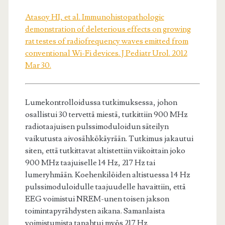
Atasoy HI, et al. Immunohistopathologic
demonstration of deleterious effects on growing
rat testes of radiofrequency waves emitted from
conventional Wi-Fi devices. J Pediatr Urol. 2012
Mar 30.
Lumekontrolloidussa tutkimuksessa, johon
osallistui 30 tervettä miestä, tutkittiin 900 MHz
radiotaajuisen pulssimoduloidun säteilyn
vaikutusta aivosähkökäyrään. Tutkimus jakautui
siten, että tutkittavat altistettiin viikoittain joko
900 MHz taajuiselle 14 Hz, 217 Hz tai
lumeryhmään. Koehenkilöiden altistuessa 14 Hz
pulssimoduloidulle taajuudelle havaittiin, että
EEG voimistui NREM-unen toisen jakson
toimintapyrähdysten aikana. Samanlaista
voimistumista tapahtui myös 217 Hz