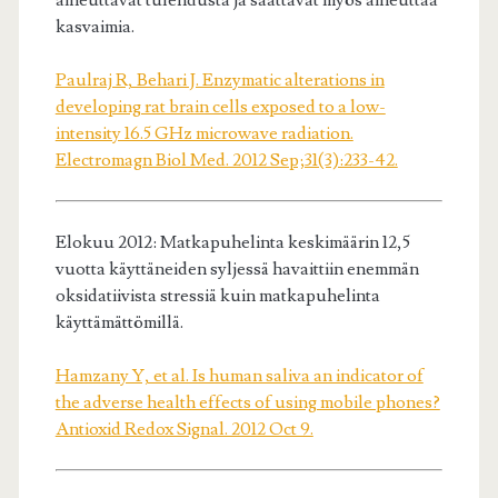
aiheuttavat tulehdusta ja saattavat myös aiheuttaa
kasvaimia.
Paulraj R, Behari J. Enzymatic alterations in
developing rat brain cells exposed to a low-
intensity 16.5 GHz microwave radiation.
Electromagn Biol Med. 2012 Sep;31(3):233-42.
Elokuu 2012: Matkapuhelinta keskimäärin 12,5
vuotta käyttäneiden syljessä havaittiin enemmän
oksidatiivista stressiä kuin matkapuhelinta
käyttämättömillä.
Hamzany Y, et al. Is human saliva an indicator of
the adverse health effects of using mobile phones?
Antioxid Redox Signal. 2012 Oct 9.