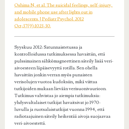
Oshima N, et al. The suicidal feelings, self-injury,
and mobile phone use after lights out in
adolescents. J Pediatr Psychol. 2012
Oct;37(9):1023-30.
Syyskuu 2012: Satunnaistetussa ja
kontrolloidussa tutkimuksessa havaittiin, että
pulssimainen sähkömagneettinen säteily lisää veri-
aivoesteen läpäisevyyttä rotilla. Sen ohella
havaittiin jonkin verran myös punaisten
verisolujen vuotoa kudoksiin, mikä viittaa
tutkijoiden mukaan lievään verisuonivaurioon.
Tutkimus vahvistaa jo aiempia tutkimuksia:
yhdysvaltalaiset tutkijat havaitsivat jo 1970-
luvulla ja ruotsalaistutkijat vuonna 1994, että
radiotaajuinen säteily heikentää aivoja suojaavaa
veri-aivoestettä.