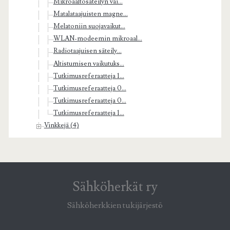
Mikroaaltosäteilyn vai...
Matalataajuisten magne...
Melatoniin suojavaikut...
WLAN-modeemin mikroaal...
Radiotaajuisen säteily...
Altistumisen vaikutuks...
Tutkimusreferaatteja 1...
Tutkimusreferaatteja 0...
Tutkimusreferaatteja 0...
Tutkimusreferaatteja 1...
Vinkkejä (4)
Sähköherkät ry
Sähköherkkien tukijärjestö