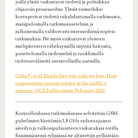
joilla yhtiöt vaikuttavat tiedettä ja politiikkaa
ohjaaviin prosesseihin. Yhtiöt esimerkiksi
korruptoivat tiedettä tukahduttamalla tutkimusta,
manipuloimalla tutkimusasetelmia ja
julkaisemalla valikoivasti intresseihinsä sopivia
tutkimuksia. Ne myös vaikuttavat yleiseen
mielipiteeseen väheksymällä näyttöä haitoista,
panettelemalla tiedemiehiä ja ruokkimalla
tiedotusvälineitä asenteellisilla uutisilla.
Grifo F, et al. Heads they win, tails we lose. How
corporations corrupt science at the public’s
expense. UCS Publications. February 2012.
Kontrolloidussa tutkimuksessa selvitettiin GSM-
puhelimien käyttämän 1,8 GHz radiotaajuisen
säteilyn ja valkosipuliuutteen vaikutuksia rotilla.
Ensimmäisessä ryhmässä ne altistettiin pelkästään