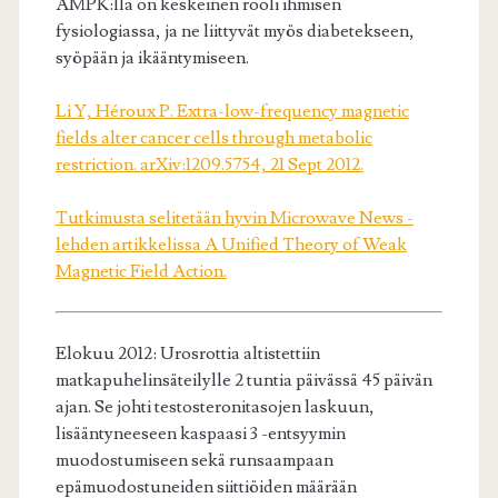
AMPK:lla on keskeinen rooli ihmisen
fysiologiassa, ja ne liittyvät myös diabetekseen,
syöpään ja ikääntymiseen.
Li Y, Héroux P. Extra-low-frequency magnetic
fields alter cancer cells through metabolic
restriction. arXiv:1209.5754, 21 Sept 2012.
Tutkimusta selitetään hyvin Microwave News -
lehden artikkelissa A Unified Theory of Weak
Magnetic Field Action.
Elokuu 2012: Urosrottia altistettiin
matkapuhelinsäteilylle 2 tuntia päivässä 45 päivän
ajan. Se johti testosteronitasojen laskuun,
lisääntyneeseen kaspaasi 3 -entsyymin
muodostumiseen sekä runsaampaan
epämuodostuneiden siittiöiden määrään