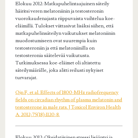
Elokuu 2012: Matkapuhelintaajuinen säteily
häiritsi veren melatoniinin ja testosteronin
vuorokaudenajasta riippuvaista vaihtelua koe-
eläimillä. Tulokset viittasivat lisäksi siihen, että
matkapuhelinsäteilyn vaikutukset melatoniinin
muodostumiseen ovat suurempia kuin
testosteroniin ja että melatoniinilla on
testosteronia säätelevää vaikutusta.
Tutkimuksessa koe-eläimet oli altistettu
säteilymäärälle, joka alitti reilusti nykyiset
turvarajat.
Qin F, et al. Effects of 1800-MHz radiofrequency
fields on circadian rhythm of plasma melatonin and
testosterone in male rats. J Toxicol Environ Health
A. 2012;75(18):1120-8.
Elokuu 2012: Oksidatiivinen stressi lisääntyi ja