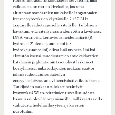
Kontrolloidussa tutkimuksessa selvitettiin, mitä
vaikutusta on rottien kiveksille, jos rotat
altistetaan standardien mukaiselle langattomien
Internet-yhteyksien käyttämälle 2.437 GHz
taajuiselle radiotaajuiselle säteilylle. Tuloksena
havaittiin, että säteilyä saaneiden rottien kiveksissä
DNA-vaurioista kertovien aineiden määrät (8-
hydroksi-2′-deoksiguanosiini ja 8-
hydroksiguanosiini) olivat lisääntyneet. Lisäksi
elimistön itsensä muodostamien antioksidanttien
katalaasin ja glutationin tasot olivat laskeneet
koeryhmässä, mikä tutkijoiden mukaan saattoi
johtua radiotaajuisen säteilyn
entsyymiaktiivisuutta vähentävästä vaikutuksesta.
Tutkijoiden mukaan tulokset herättävät
kysymyksiä Wlan-reitittimien turvallisuudesta
kasvuiässä oleville organismeille, millä saattaa olla
vaikutusta hedelmällisyyteen ja kivesten
itusoluihin.