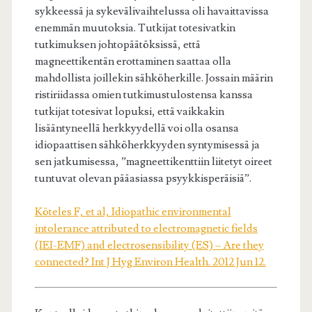
sykkeessä ja sykevälivaihtelussa oli havaittavissa
enemmän muutoksia. Tutkijat totesivatkin
tutkimuksen johtopäätöksissä, että
magneettikentän erottaminen saattaa olla
mahdollista joillekin sähköherkille. Jossain määrin
ristiriidassa omien tutkimustulostensa kanssa
tutkijat totesivat lopuksi, että vaikkakin
lisääntyneellä herkkyydellä voi olla osansa
idiopaattisen sähköherkkyyden syntymisessä ja
sen jatkumisessa, ”magneettikenttiin liitetyt oireet
tuntuvat olevan pääasiassa psyykkisperäisiä”.
Köteles F, et al, Idiopathic environmental
intolerance attributed to electromagnetic fields
(IEI-EMF) and electrosensibility (ES) – Are they
connected? Int J Hyg Environ Health. 2012 Jun 12.