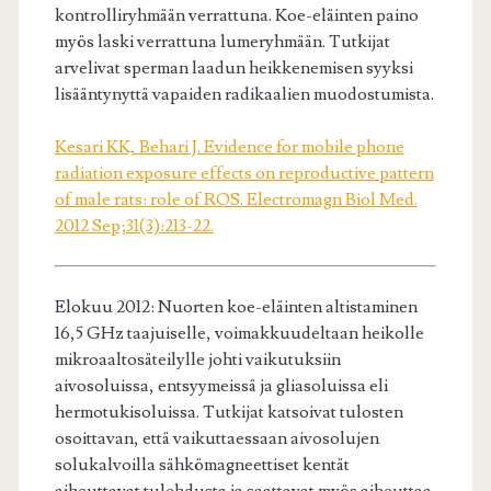
kontrolliryhmään verrattuna. Koe-eläinten paino
myös laski verrattuna lumeryhmään. Tutkijat
arvelivat sperman laadun heikkenemisen syyksi
lisääntynyttä vapaiden radikaalien muodostumista.
Kesari KK, Behari J. Evidence for mobile phone
radiation exposure effects on reproductive pattern
of male rats: role of ROS. Electromagn Biol Med.
2012 Sep;31(3):213-22.
Elokuu 2012: Nuorten koe-eläinten altistaminen
16,5 GHz taajuiselle, voimakkuudeltaan heikolle
mikroaaltosäteilylle johti vaikutuksiin
aivosoluissa, entsyymeissä ja gliasoluissa eli
hermotukisoluissa. Tutkijat katsoivat tulosten
osoittavan, että vaikuttaessaan aivosolujen
solukalvoilla sähkömagneettiset kentät