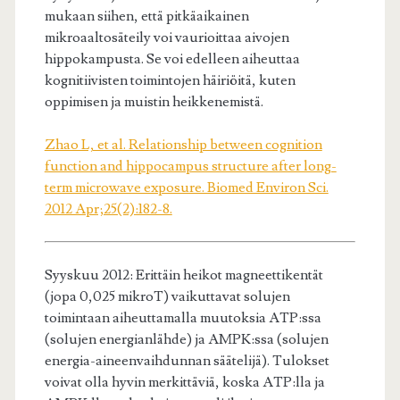
mukaan siihen, että pitkäaikainen
mikroaaltosäteily voi vaurioittaa aivojen
hippokampusta. Se voi edelleen aiheuttaa
kognitiivisten toimintojen häiriöitä, kuten
oppimisen ja muistin heikkenemistä.
Zhao L, et al. Relationship between cognition
function and hippocampus structure after long-
term microwave exposure. Biomed Environ Sci.
2012 Apr;25(2):182-8.
Syyskuu 2012: Erittäin heikot magneettikentät
(jopa 0,025 mikroT) vaikuttavat solujen
toimintaan aiheuttamalla muutoksia ATP:ssa
(solujen energianlähde) ja AMPK:ssa (solujen
energia-aineenvaihdunnan säätelijä). Tulokset
voivat olla hyvin merkittäviä, koska ATP:lla ja