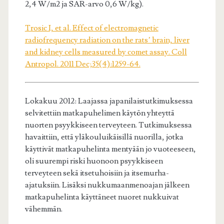
2,4 W/m2 ja SAR-arvo 0,6 W/kg).
Trosic I, et al. Effect of electromagnetic
radiofrequency radiation on the rats’ brain, liver
and kidney cells measured by comet assay. Coll
Antropol. 2011 Dec;35(4):1259-64.
Lokakuu 2012: Laajassa japanilaistutkimuksessa
selvitettiin matkapuhelimen käytön yhteyttä
nuorten psyykkiseen terveyteen. Tutkimuksessa
havaittiin, että yläkouluikäisillä nuorilla, jotka
käyttivät matkapuhelinta mentyään jo vuoteeseen,
oli suurempi riski huonoon psyykkiseen
terveyteen sekä itsetuhoisiin ja itsemurha-
ajatuksiin. Lisäksi nukkumaanmenoajan jälkeen
matkapuhelinta käyttäneet nuoret nukkuivat
vähemmän.