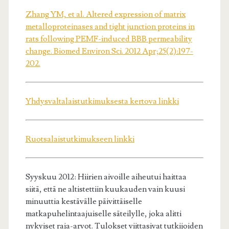
Zhang YM, et al. Altered expression of matrix
metalloproteinases and tight junction proteins in
rats following PEMF-induced BBB permeability
change. Biomed Environ Sci. 2012 Apr;25(2):197-
202.
Yhdysvaltalaistutkimuksesta kertova linkki
Ruotsalaistutkimukseen linkki
Syyskuu 2012: Hiirien aivoille aiheutui haittaa
siitä, että ne altistettiin kuukauden vain kuusi
minuuttia kestävälle päivittäiselle
matkapuhelintaajuiselle säteilylle, joka alitti
nykyiset raja-arvot. Tulokset viittasivat tutkijoiden