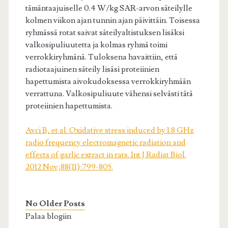
tämäntaajuiselle 0.4 W/kg SAR-arvon säteilylle
kolmen viikon ajan tunnin ajan päivittäin. Toisessa
ryhmässä rotat saivat säteilyaltistuksen lisäksi
valkosipuliuutetta ja kolmas ryhmä toimi
verrokkiryhmänä. Tuloksena havaittiin, että
radiotaajuinen säteily lisäsi proteiinien
hapettumista aivokudoksessa verrokkiryhmään
verrattuna. Valkosipuliuute vähensi selvästi tätä
proteiinien hapettumista.
Avci B, et al. Oxidative stress induced by 1.8 GHz
radio frequency electromagnetic radiation and
effects of garlic extract in rats. Int J Radiat Biol.
2012 Nov;88(11):799-805.
No Older Posts
Palaa blogiin